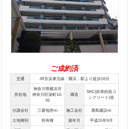
ご成約済
交通
JR京浜東北線「横浜」駅より徒歩10分
神奈川県横浜市
SRC(鉄骨鉄筋コ
所在地
神奈川区栄町10-
構造
ンクリート)造
35
分譲会社
三菱地所㈱
施工会社
鹿島建設㈱
土地権利
所有権
築年月
平成15年9月