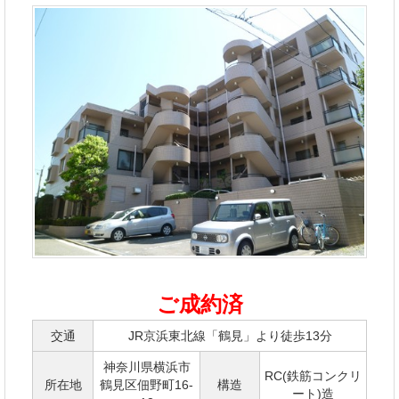
ご成約済
交通
JR京浜東北線「鶴見」より徒歩13分
神奈川県横浜市
RC(鉄筋コンクリ
所在地
鶴見区佃野町16-
構造
ート)造