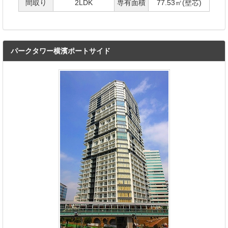
間取り
2LDK
専有面積
77.53㎡(壁芯)
パークタワー横濱ポートサイド