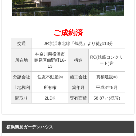
ご成約済
交通
JR京浜東北線「鶴見」より徒歩13分
神奈川県横浜市
RC(鉄筋コンクリ
所在地
鶴見区佃野町16-
構造
ート)造
13
分譲会社
住友不動産㈱
施工会社
真柄建設㈱
土地権利
所有権
築年月
平成3年5月
間取り
2LDK
専有面積
58.87㎡(壁芯)
横浜鶴見ガーデンハウス