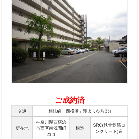
ご成約済
交通
相鉄線「西横浜」駅より徒歩3分
神奈川県西横浜
SRC(鉄骨鉄筋コ
所在地
市西区南浅間町
構造
ンクリート)造
21-1