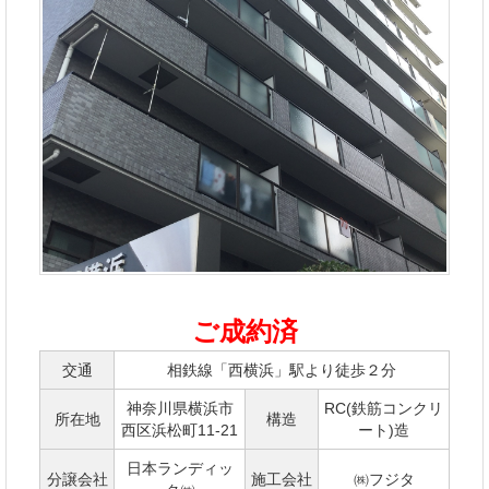
ご成約済
交通
相鉄線「西横浜」駅より徒歩２分
神奈川県横浜市
RC(鉄筋コンクリ
所在地
構造
西区浜松町11-21
ート)造
日本ランディッ
分譲会社
施工会社
㈱フジタ