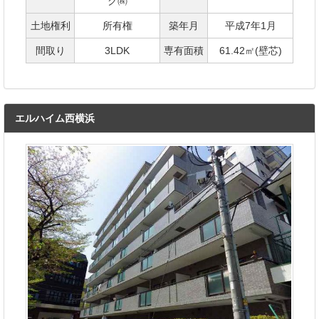
ク㈱
土地権利
所有権
築年月
平成7年1月
間取り
3LDK
専有面積
61.42㎡(壁芯)
エルハイム西横浜