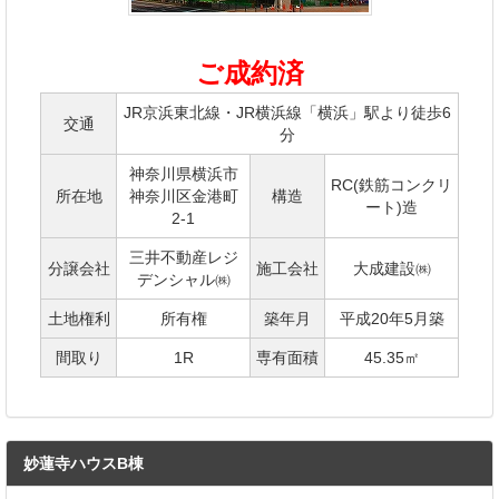
ご成約済
JR京浜東北線・JR横浜線「横浜」駅より徒歩6
交通
分
神奈川県横浜市
RC(鉄筋コンクリ
所在地
神奈川区金港町
構造
ート)造
2-1
三井不動産レジ
分譲会社
施工会社
大成建設㈱
デンシャル㈱
土地権利
所有権
築年月
平成20年5月築
間取り
1R
専有面積
45.35㎡
妙蓮寺ハウスB棟