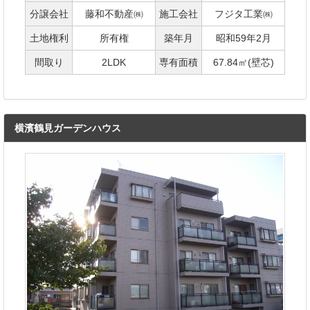
分譲会社
藤和不動産㈱
施工会社
フジタ工業㈱
土地権利
所有権
築年月
昭和59年2月
間取り
2LDK
専有面積
67.84㎡(壁芯)
横濱鶴見ガーデンハウス