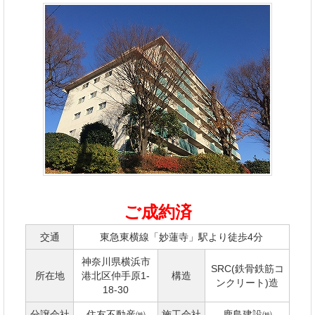
ご成約済
交通
東急東横線「妙蓮寺」駅より徒歩4分
神奈川県横浜市
SRC(鉄骨鉄筋コ
所在地
港北区仲手原1-
構造
ンクリート)造
18-30
分譲会社
住友不動産㈱
施工会社
鹿島建設㈱