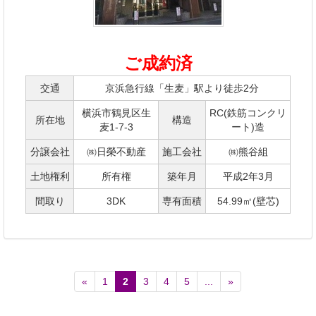
ご成約済
交通
京浜急行線「生麦」駅より徒歩2分
横浜市鶴見区生
RC(鉄筋コンクリ
所在地
構造
麦1-7-3
ート)造
分譲会社
㈱日榮不動産
施工会社
㈱熊谷組
土地権利
所有権
築年月
平成2年3月
間取り
3DK
専有面積
54.99㎡(壁芯)
«
1
2
3
4
5
...
»