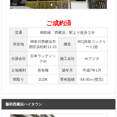
ご成約済
交通
相鉄線「西横浜」駅より徒歩２分
神奈川県横浜市
RC(鉄筋コンクリ
所在地
構造
西区浜松町11-21
ート)造
日本ランディッ
分譲会社
施工会社
㈱フジタ
ク㈱
土地権利
所有権
築年月
平成7年1月
間取り
2LDK
専有面積
54.00㎡(壁芯)
藤和西横浜ハイタウン