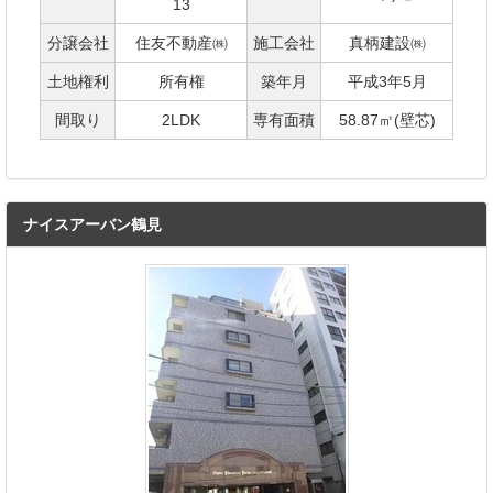
13
分譲会社
住友不動産㈱
施工会社
真柄建設㈱
土地権利
所有権
築年月
平成3年5月
間取り
2LDK
専有面積
58.87㎡(壁芯)
ナイスアーバン鶴見