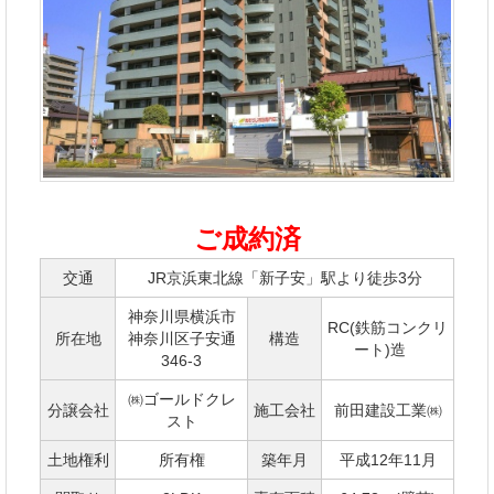
ご成約済
交通
JR京浜東北線「新子安」駅より徒歩3分
神奈川県横浜市
RC(鉄筋コンクリ
所在地
神奈川区子安通
構造
ート)造
346-3
㈱ゴールドクレ
分譲会社
施工会社
前田建設工業㈱
スト
土地権利
所有権
築年月
平成12年11月